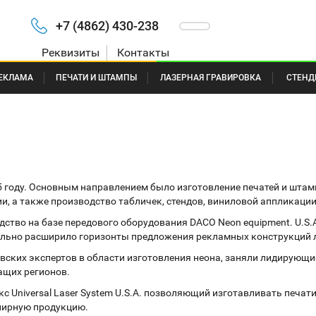
+7 (4862) 430-238
Реквизиты
Контакты
ЕКЛАМА
ПЕЧАТИ И ШТАМПЫ
ЛАЗЕРНАЯ ГРАВИРОВКА
СТЕНД
 году. Основным направлением было изготовление печатей и штамп
ии, а также производство табличек, стендов, виниловой аппликации
дство на базе передового оборудования DACO Neon equipment. U.S
тельно расширило горизонты предложения рекламных конструкций 
вских экспертов в области изготовления неона, заняли лидирующи
ащих регионов.
с Universal Laser System U.S.A. позволяющий изготавливать печат
нирную продукцию.