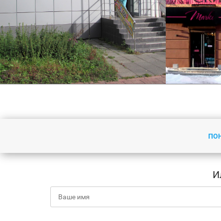
ПО
Световая вывеска (объемные
буквы, основа композит)
И
Подробнее