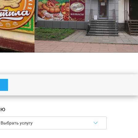
 вывеска
Бюджетная вывеска Дубки
ию
Подробнее