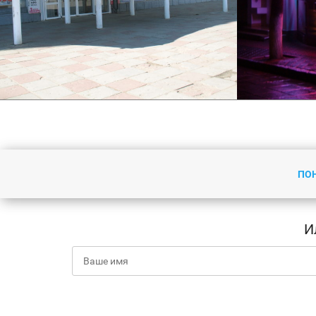
ПО
Световые буквы на композитной
Неоновая
основе
И
Подробнее