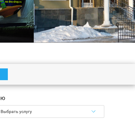
рышная)
Вывеска
ию
Подробнее